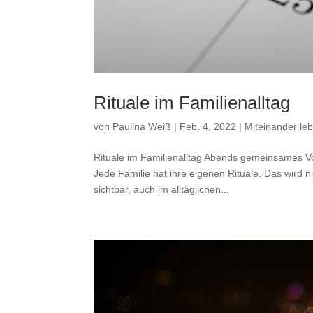
Rituale im Familienalltag
von
Paulina Weiß
|
Feb. 4, 2022
|
Miteinander leb
Rituale im Familienalltag Abends gemeinsames 
Jede Familie hat ihre eigenen Rituale. Das wird
sichtbar, auch im alltäglichen...