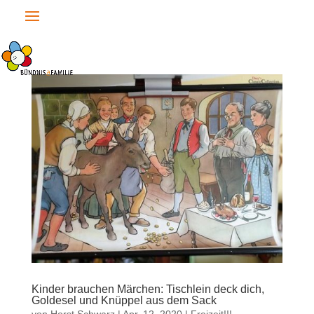
Kinder brauchen Märchen: Tischlein deck dich,
Goldesel und Knüppel aus dem Sack
von
Horst Schwarz
|
Apr. 12, 2020
|
Freizeit!!!
,