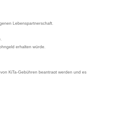
tragenen Lebenspartnerschaft.
.
ohngeld erhalten würde.
ng von KiTa-Gebühren beantragt werden und es
tägige Klassenfahrten, ein Zuschuss zum
als auch eine direkt online buchbare
os mittels digitalen Personalausweises (eID)