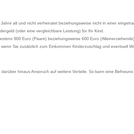
5 Jahre alt und nicht verheiratet beziehungsweise nicht in einer einge
dergeld (oder eine vergleichbare Leistung) für Ihr Kind.
estens 900 Euro (Paare) beziehungsweise 600 Euro (Alleinerziehende)
lt, wenn Sie zusätzlich zum Einkommen Kinderzuschlag und eventuell W
 darüber hinaus Anspruch auf weitere Vorteile. So kann eine Befreiu
en der Bildung und Teilhabe (BuT) – z.B. Kostenerstattungen für mehr
espflege oder für die Ausstattung mit persönlichem Schulbedarf.
otsen“ (ein OnlineTool zur schnellen individuellen Anspruchsprüfung), 
chtern. Seit Januar kann Kinderzuschlag online auch komplett papierl
uschlag und den KiZ-Lotsen gibt es unter: