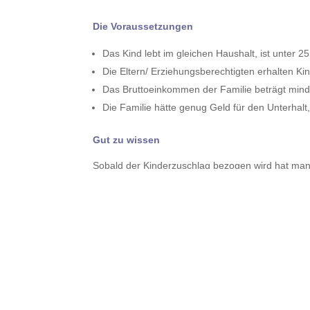
Die Voraussetzungen
Das Kind lebt im gleichen Haushalt, ist unter 2
Die Eltern/ Erziehungsberechtigten erhalten Kin
Das Bruttoeinkommen der Familie beträgt mind
Die Familie hätte genug Geld für den Unterha
Gut zu wissen
Sobald der Kinderzuschlag bezogen wird hat man
besteht auch Zugang zu vielen weiteren Leistung
Schulmittagessen, zu Ausflügen von KiTa oder Tag
Praktische Hilfen
Die Familienkasse bietet online sowohl den „KiZ-L
Videoberatung an, um den Zugang zum KiZ zu erlei
beantragt werden.
Alle aktuellen Informationen rund um Kinderz