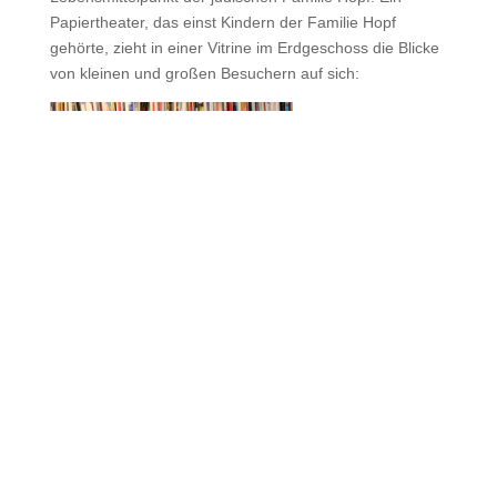
Papiertheater, das einst Kindern der Familie Hopf
gehörte, zieht in einer Vitrine im Erdgeschoss die Blicke
von kleinen und großen Besuchern auf sich:
Diese Nachbildung
eines großen
Theaters entstand
um 1900 und war
ein Mittelpunkt des
Familienlebens,
den vier
Generationen von
Kindern bespielten.
Ein Teil der
verzweigten
Familie war 1939
vor den
Nationalsozialisten
nach New York