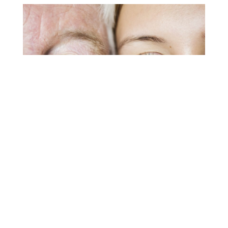
Wenden sich Pflegebedürftige auch selber an den
Pflegestützpunkt?
„Ja, aber relativ wenig. Die Statistiken sagen: zu circa
85% sind es pflegende Angehörige, zu circa 14%
Betroffene selber. Menschen gehen mit der Frage