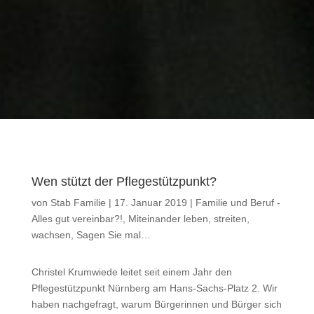
Wen stützt der Pflegestützpunkt?
von
Stab Familie
|
17. Januar 2019
|
Familie und Beruf -
Alles gut vereinbar?!
,
Miteinander leben, streiten,
wachsen
,
Sagen Sie mal…
Christel Krumwiede leitet seit einem Jahr den
Pflegestützpunkt Nürnberg am Hans-Sachs-Platz 2. Wir
haben nachgefragt, warum Bürgerinnen und Bürger sich