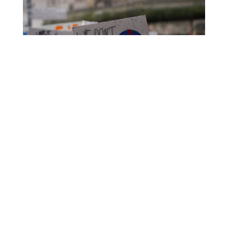
Ich will hier nicht näher auf die Hintergründe zur
möglichen Schädlichkeit von W-Lan-Routern oder
der Nützlichkeit, Bäume zu pflanzen eingehen.
Was mich hier und in vielen anderen Beispielen der
letzten Jahre bewegt ist, dass wir es mit jüngeren
Generationen zu tun haben, die besonders früh Zugang
zu Wissen und strategischen Herangehensweisen
erhalten haben. Anstatt darauf zu warten, dass endlich
“etwas passiert“, nehmen sie die Dinge selbst in die