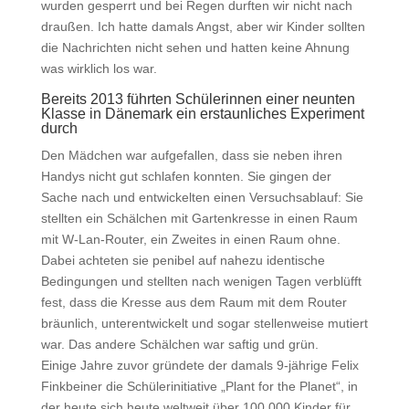
wurden gesperrt und bei Regen durften wir nicht nach
draußen. Ich hatte damals Angst, aber wir Kinder sollten
die Nachrichten nicht sehen und hatten keine Ahnung
was wirklich los war.
Bereits 2013 führten Schülerinnen einer neunten
Klasse in Dänemark ein erstaunliches Experiment
durch
Den Mädchen war aufgefallen, dass sie neben ihren
Handys nicht gut schlafen konnten. Sie gingen der
Sache nach und entwickelten einen Versuchsablauf: Sie
stellten ein Schälchen mit Gartenkresse in einen Raum
mit W-Lan-Router, ein Zweites in einen Raum ohne.
Dabei achteten sie penibel auf nahezu identische
Bedingungen und stellten nach wenigen Tagen verblüfft
fest, dass die Kresse aus dem Raum mit dem Router
bräunlich, unterentwickelt und sogar stellenweise mutiert
war. Das andere Schälchen war saftig und grün.
Einige Jahre zuvor gründete der damals 9-jährige Felix
Finkbeiner die Schülerinitiative „Plant for the Planet“, in
der heute sich heute weltweit über 100.000 Kinder für