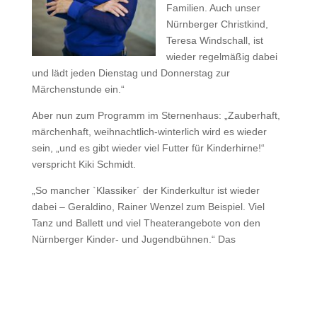
Familien. Auch unser
Nürnberger Christkind,
Teresa Windschall, ist
wieder regelmäßig dabei
und lädt jeden Dienstag und Donnerstag zur
Märchenstunde ein.“
Aber nun zum Programm im Sternenhaus: „Zauberhaft,
märchenhaft, weihnachtlich-winterlich wird es wieder
sein, „und es gibt wieder viel Futter für Kinderhirne!“
verspricht Kiki Schmidt.
„So mancher `Klassiker´ der Kinderkultur ist wieder
dabei – Geraldino, Rainer Wenzel zum Beispiel. Viel
Tanz und Ballett und viel Theaterangebote von den
Nürnberger Kinder- und Jugendbühnen.“ Das
Sternenhaus bietet eine Bühne für fast 50
Kulturschaffende Einzelkünstler*innen und Ensembles,
vorwiegend aus Nürnberg und der Region.