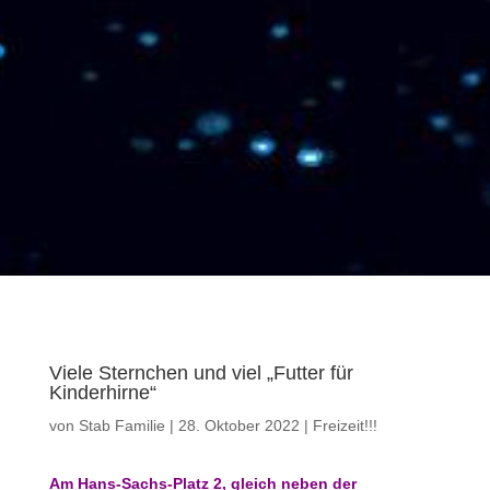
Viele Sternchen und viel „Futter für
Kinderhirne“
von
Stab Familie
|
28. Oktober 2022
|
Freizeit!!!
Am Hans-Sachs-Platz 2, gleich neben der