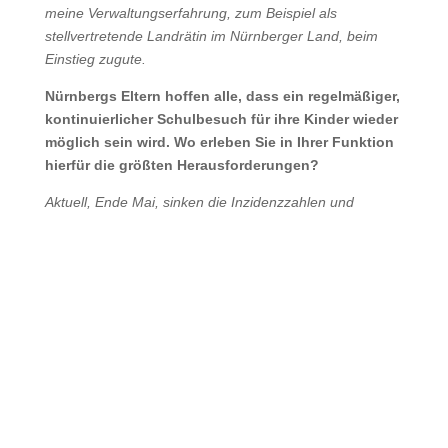
meine Verwaltungserfahrung, zum Beispiel als
stellvertretende Landrätin im Nürnberger Land, beim
Einstieg zugute.
Nürnbergs Eltern hoffen alle, dass ein regelmäßiger,
kontinuierlicher Schulbesuch für ihre Kinder wieder
möglich sein wird. Wo erleben Sie in Ihrer Funktion
hierfür die größten Herausforderungen?
Aktuell, Ende Mai, sinken die Inzidenzzahlen und
spätestens ab Juni werden alle Klassen wieder ein
Angebot des Präsenzunterrichts haben. Gottseidank
sind unsere Grundschulen schon seit vor den
Pfingstferien wieder im Wechselunterricht!
Eltern haben in den letzten Wochen Großartiges
geleistet, wenn sie zum Beispiel selber im Homeoffice
funktionieren mussten und die Kinder zuhause auf das
„Lernen zu Hause“ angewiesen waren. Als Mama von
zwei Kindern kenne ich das – aus eigener Erfahrung.