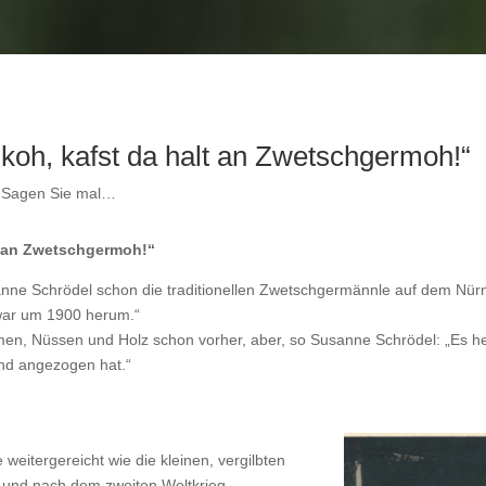
n koh, kafst da halt an Zwetschgermoh!“
,
Sagen Sie mal…
alt an Zwetschgermoh!“
anne Schrödel schon die traditionellen Zwetschgermännle auf dem Nürnb
 war um 1900 herum.“
men, Nüssen und Holz schon vorher, aber, so Susanne Schrödel: „Es hei
und angezogen hat.“
weitergereicht wie die kleinen, vergilbten
r und nach dem zweiten Weltkrieg.